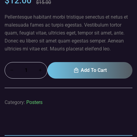
$
12.00
of 5
$
15.00
bas
ed on
Pellentesque habitant morbi tristique senectus et netus et
cust
omer
malesuada fames ac turpis egestas. Vestibulum tortor
ratin
quam, feugiat vitae, ultricies eget, tempor sit amet, ante.
gs
Donec eu libero sit amet quam egestas semper. Aenean
ultricies mi vitae est. Mauris placerat eleifend leo.
Add To Cart
Category:
Posters